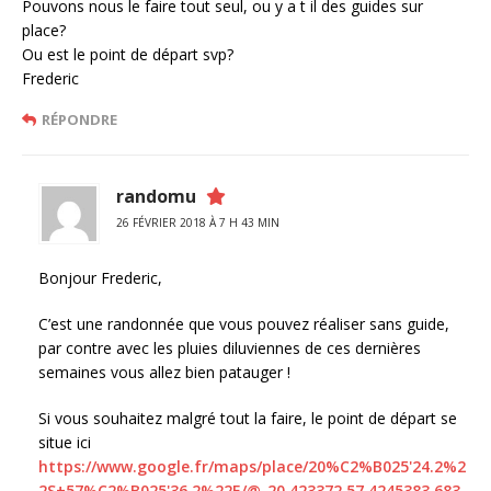
Pouvons nous le faire tout seul, ou y a t il des guides sur
place?
Ou est le point de départ svp?
Frederic
RÉPONDRE
randomu
26 FÉVRIER 2018 À 7 H 43 MIN
Bonjour Frederic,
C’est une randonnée que vous pouvez réaliser sans guide,
par contre avec les pluies diluviennes de ces dernières
semaines vous allez bien patauger !
Si vous souhaitez malgré tout la faire, le point de départ se
situe ici
https://www.google.fr/maps/place/20%C2%B025'24.2%2
2S+57%C2%B025'36.2%22E/@-20.423372,57.4245383,683