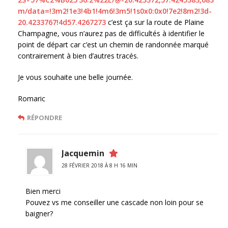
m/data=!3m2!1e3!4b1!4m6!3m5!1s0x0:0x0!7e2!8m2!3d-
20.4233767!4d57.4267273
c’est ça sur la route de Plaine
Champagne, vous n’aurez pas de difficultés à identifier le
point de départ car c’est un chemin de randonnée marqué
contrairement à bien d’autres tracés.
Je vous souhaite une belle journée.
Romaric
RÉPONDRE
Jacquemin
28 FÉVRIER 2018 À 8 H 16 MIN
Bien merci
Pouvez vs me conseiller une cascade non loin pour se
baigner?