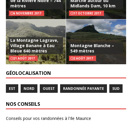
de la Rivière Noire – 744
Marche autour du
mètres
Midlands Dam, 10 km
6 NOVEMBRE 2017
17 OCTOBRE 2017
La Montagne Lagrave,
Village Banane à Eau
Montagne Blanche –
Bleue 640 mètres
549 mètres
21 AOÛT 2017
2 AOÛT 2017
GÉOLOCALISATION
EST
NORD
OUEST
RANDONNÉE PAYANTE
SUD
NOS CONSEILS
Conseils pour vos randonnées à l'Ile Maurice